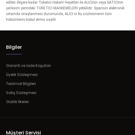
edilen degere kadar Tüketici Hakem Heyetleri ile ALICInin veya SATICInin
yerlesim yerindeki TÜKETICI MAHKEMELERI yetkilidir. Siparisin elektronik
ortamda onaylanmasi durumunda, ALICI is bu sözlesmenin tüm
hükümlerini kabul etmis sayilir
Bilgiler
Garanti ve İade Koşulları
Üyelik Sözleşmesi
Teslimat Bilgileri
Satış Sözleşmesi
Gizlilik İlkeleri
Müşteri Servisi