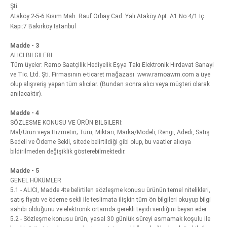
Şti.
Ataköy 2-5-6 Kısım Mah. Rauf Orbay Cad. Yalı Ataköy Apt. A1 No:4/1 İç
Kapı:7 Bakırköy İstanbul
Madde - 3
ALICI BILGILERI
Tüm üyeler: Ramo Saatçilik Hediyelik Eşya Takı Elektronik Hırdavat Sanayi
ve Tic. Ltd. Şti. Firmasının e-ticaret mağazası www.ramoawm.com a üye
olup alışveriş yapan tüm alıcılar. (Bundan sonra alıcı veya müşteri olarak
anılacaktır).
Madde - 4
SÖZLESME KONUSU VE ÜRÜN BILGILERI:
Mal/Ürün veya Hizmetin; Türü, Miktarı, Marka/Modeli, Rengi, Adedi, Satış
Bedeli ve Ödeme Sekli, sitede belirtildiği gibi olup, bu vaatler alıcıya
bildirilmeden değişiklik gösterebilmektedir.
Madde - 5
GENEL HÜKÜMLER
5.1 - ALICI, Madde 4te belirtilen sözleşme konusu ürünün temel nitelikleri,
satış fiyatı ve ödeme sekli ile teslimata ilişkin tüm ön bilgileri okuyup bilgi
sahibi olduğunu ve elektronik ortamda gerekli teyidi verdiğini beyan eder.
5.2 - Sözleşme konusu ürün, yasal 30 günlük süreyi asmamak koşulu ile