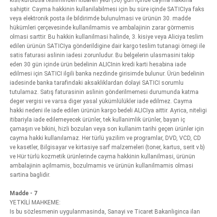
kisi/kurulusa tesliminden itibaren yedi (30) gün içinde cayma hakkina
sahiptir. Cayma hakkinin kullanilabilmesi için bu süre içinde SATICIya faks
veya elektronik posta ile bildirimde bulunulmasi ve ürünün 30. madde
hükümleri çerçevesinde kullanilmamis ve ambalajinin zarar görmemis
olmasi sarttir. Bu hakkin kullanilmasi halinde, 3. kisiye veya Aliciya teslim
edilen ürünün SATICIya gönderildigine dair kargo teslim tutanagi örnegi ile
satis faturasi aslinin iadesi zorunludur. Bu belgelerin ulasmasini takip
eden 30 gün içinde ürün bedelinin ALICInin kredi karti hesabina iade
edilmesi için SATICI ilgili banka nezdinde girisimde bulunur. Ürün bedelinin
iadesinde banka tarafindaki aksakliklardan dolayi SATICI sorumlu
tutulamaz. Satış faturasinin aslinin gönderilmemesi durumunda katma
deger vergisi ve varsa diger yasal yükümlülükler iade edilmez. Cayma
hakki nedeni ile iade edilen ürünün kargo bedeli ALICIya aittir. Ayrica, niteligi
itibariyla iade edilemeyecek ürünler, tek kullanimlik ürünler, bayan iç
çamaşırı ve bikini, hizli bozulan veya son kullanim tarihi geçen ürünler için
cayma hakki kullanılamaz. Her türlü yazilim ve programlar, DVD, VCD, CD
ve kasetler, Bilgisayar ve kirtasiye sarf malzemeleri (toner, kartus, serit v.b)
ve Hür türlü kozmetik ürünlerinde cayma hakkinin kullanilmasi, ürünün
ambalajinin açilmamis, bozulmamis ve ürünün kullanilmamis olmasi
sartina baglidir.
Madde - 7
YETKİLİ MAHKEME:
Is bu sözlesmenin uygulanmasinda, Sanayi ve Ticaret Bakanliginca ilan