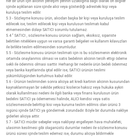
her bir ürün için alıcının yerleşim yerinin uzaklığına bağlı olarak ön bilgiler
içinde açıklanan süre içinde alici veya gösterdiği adresteki kişi veya
kuruluşa teslim edilir.
5.3 - Sözleşme konusu ürün, alıcıdan başka bir kişi veya kuruluşa teslim
edilecek ise, teslim edilecek kişi veya kurulusun teslimatı kabul
etmemesinden dolayı SATICI sorumlu tutulamaz.
5.4 " SATICI , sözlesme konusu ürünün sağlam, eksiksiz, sipariste
belirtilen niteliklere uygun ve varsa garanti belgeleri ve kullanım kilavuzları
ile birlikte teslim edilmesinden sorumludur.
5.5 - Sözlesme konusu ürünün teslimati için is bu sözlesmenin elektronik
ortamda onaylanmis olmasi ve satis bedelinin alicinin tercih ettigi ödeme
sekli ile ödenmis olmasi sarttir. Herhangi bir nedenle ürün bedeli ödenmez
veya banka kayitlarinda iptal edilir ise, SATICI ürünün teslimi
yükümlülügünden kurtulmus kabul edilir.
5.6 - Ürünün tesliminden sonra aliciya ait kredi kartinin alicinin kusurundan
kaynaklanmayan bir sekilde yetkisiz kisilerce haksiz veya hukuka aykiri
olarak kullanilmasi nedeni ile ilgili banka veya finans kurulusun ürün
bedelini SATICI ya ödememesi halinde, ALICI kendisi veya satis
sözlesmesinde belirttigi kisi veya kuruma teslim edilmis olan ürünü 3
isgünü içinde SATICI ya göndermek zorundadir. Böyle bir durumda nakliye
giderleri aliciya aittir.
5.7 - SATICI mücbir sebepler veya nakliyeyi engelleyen hava muhalefeti,
ulasimin kesilmesi gibi olaganüstü durumlar nedeni ile sözlesme konusu
ürünü süresi içinde teslim edemez ise, durumu aliciya bildirmekle