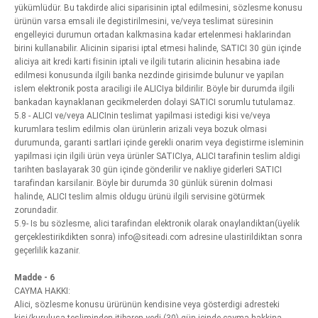
yükümlüdür. Bu takdirde alici siparisinin iptal edilmesini, sözlesme konusu
ürünün varsa emsali ile degistirilmesini, ve/veya teslimat süresinin
engelleyici durumun ortadan kalkmasina kadar ertelenmesi haklarindan
birini kullanabilir. Alicinin siparisi iptal etmesi halinde, SATICI 30 gün içinde
aliciya ait kredi karti fisinin iptali ve ilgili tutarin alicinin hesabina iade
edilmesi konusunda ilgili banka nezdinde girisimde bulunur ve yapilan
islem elektronik posta araciligi ile ALICIya bildirilir. Böyle bir durumda ilgili
bankadan kaynaklanan gecikmelerden dolayi SATICI sorumlu tutulamaz.
5.8 - ALICI ve/veya ALICInin teslimat yapilmasi istedigi kisi ve/veya
kurumlara teslim edilmis olan ürünlerin arizali veya bozuk olmasi
durumunda, garanti sartlari içinde gerekli onarim veya degistirme isleminin
yapilmasi için ilgili ürün veya ürünler SATICIya, ALICI tarafinin teslim aldigi
tarihten baslayarak 30 gün içinde gönderilir ve nakliye giderleri SATICI
tarafindan karsilanir. Böyle bir durumda 30 günlük sürenin dolmasi
halinde, ALICI teslim almis oldugu ürünü ilgili servisine götürmek
zorundadir.
5.9- Is bu sözlesme, alici tarafindan elektronik olarak onaylandiktan(üyelik
gerçeklestirikdikten sonra) info@siteadi.com adresine ulastirildiktan sonra
geçerlilik kazanir.
Madde - 6
CAYMA HAKKI:
Alici, sözlesme konusu ürürünün kendisine veya gösterdigi adresteki