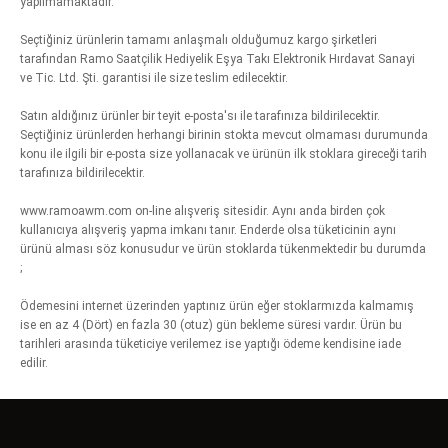
yapılmamaktadır.
Seçtiğiniz ürünlerin tamamı anlaşmalı olduğumuz kargo şirketleri
tarafından Ramo Saatçilik Hediyelik Eşya Takı Elektronik Hırdavat Sanayi
ve Tic. Ltd. Şti. garantisi ile size teslim edilecektir.
Satın aldığınız ürünler bir teyit e-posta'sı ile tarafınıza bildirilecektir.
Seçtiğiniz ürünlerden herhangi birinin stokta mevcut olmaması durumunda
konu ile ilgili bir e-posta size yollanacak ve ürünün ilk stoklara gireceği tarih
tarafınıza bildirilecektir.
www.ramoawm.com on-line alışveriş sitesidir. Aynı anda birden çok
kullanıcıya alışveriş yapma imkanı tanır. Enderde olsa tüketicinin aynı
ürünü alması söz konusudur ve ürün stoklarda tükenmektedir bu durumda
;
Ödemesini internet üzerinden yaptınız ürün eğer stoklarmızda kalmamış
ise en az 4 (Dört) en fazla 30 (otuz) gün bekleme süresi vardır. Ürün bu
tarihleri arasında tüketiciye verilemez ise yaptığı ödeme kendisine iade
edilir.