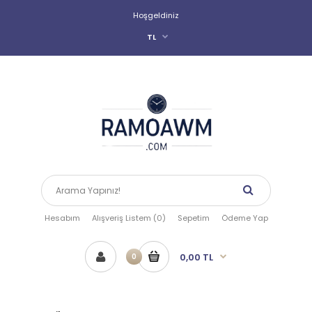
Hoşgeldiniz
TL
Hesabım
Alışveriş Listem (0)
Sepetim
Ödeme Yap
0,00 TL
0